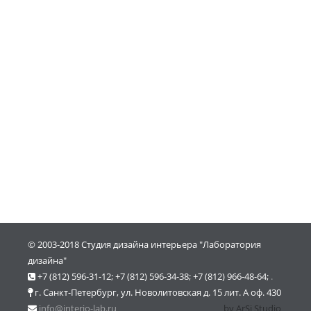
© 2003-2018 Студия дизайна интерьера "Лаборатория
дизайна"
+7 (812) 596-31-12; +7 (812) 596-34-38; +7 (812) 966-48-64;
.
г. Санкт-Петербург, ул. Новолитовская д. 15 лит. А оф. 430
info@interio-lab.ru
by ArSi Studio