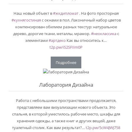
Наш новый объект в
#жкдипломат
. На фото просторная
#кухнягостиная
с окнами в пол. Лаконичный набор цветов
компенсирован обилием разных текстур: натуральное
дерево, дорогие ткани, металлы, мрамор.
#неоклассика
с
элементами
#артдеко
Как вы относитесь к…
t2p.pw/iS2SFIIm0P
Подробнее
Лаборатория Дизайна
Работа с небольшими пространствами продолжается,
представляем вам визуализации нового объекта. Это
спальня, в которой уместилось рабочее место, шкафы для
хранения одежды, а также книг и других вещей, даже
туалетный столик. Как вам результат?…
t2p.pw/5cW4JWJ758