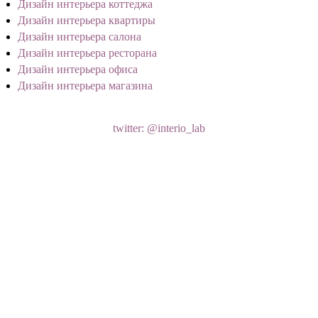
Дизайн интерьера коттеджа
Дизайн интерьера квартиры
Дизайн интерьера салона
Дизайн интерьера ресторана
Дизайн интерьера офиса
Дизайн интерьера магазина
twitter: @interio_lab
Лаборатория Дизайна
#жкдипломат
#кухнягостиная
#неоклассика
#артдеко
t2p.pw/iS2SFIIm0P
Подробнее