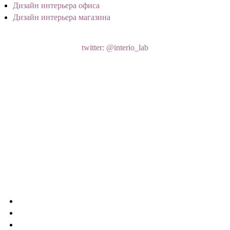
Дизайн интерьера офиса
Дизайн интерьера магазина
twitter: @interio_lab
Лаборатория Дизайна
#жкдипломат
#кухнягостиная
#неоклассика
#артдеко
t2p.pw/iS2SFIIm0P
Подробнее